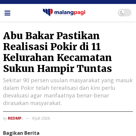
Abu Bakar Pastikan
Realisasi Pokir di 11
Kelurahan Kecamatan
Sukun Hampir Tuntas
Sekitar 90 persen usulan masyarakat yang masuk
dalam Pokir telah terealisasi dan kini perlu
dievaluasi agar manfaatnya benar-benar
dirasakan masyarakat.
REDMP.
8 Juli 2026
by
Bagikan Berita