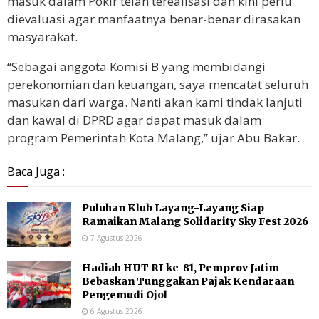
masuk dalam Pokir telah terealisasi dan kini perlu
dievaluasi agar manfaatnya benar-benar dirasakan
masyarakat.
“Sebagai anggota Komisi B yang membidangi
perekonomian dan keuangan, saya mencatat seluruh
masukan dari warga. Nanti akan kami tindak lanjuti
dan kawal di DPRD agar dapat masuk dalam
program Pemerintah Kota Malang,” ujar Abu Bakar.
Baca Juga :
Puluhan Klub Layang-Layang Siap
Ramaikan Malang Solidarity Sky Fest 2026
7 Agustus 2026
Hadiah HUT RI ke-81, Pemprov Jatim
Bebaskan Tunggakan Pajak Kendaraan
Pengemudi Ojol
6 Agustus 2026