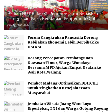
Hadiah HUT RI ke-81, Pemprov Jatim Bebaskan
Tunggakan Pajak Kendaraan Pengemudi Ojol
6 Agustus 2026
Forum Cangkrukan Pancasila Dorong
Kebijakan Ekonomi Lebih Berpihak ke
UMKM
Dorong Percepatan Pembangunan
Kawasan Timur, Warga Wonokoyo
Bersama MPD Ajukan Empat Usulan ke
Wali Kota Malang
Pemkot Malang Optimalkan DBHCHT
untuk Tingkatkan Kesejahteraan
Masyarakat
Jembatan Wisata Juang Wonokoyo
Diperlebar, TNI dan Warga Gotong Royong