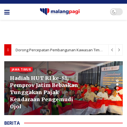
Pemkot Malang Optimalkan DBHCHT untuk Tingkatkan Kesejahteraan Masyarakat
KOTA MALANG
Forum Cangkrukan
Pancasila Dorong
Kebijakan Ekonomi Lebih
Berpihak ke UMKM
BERITA