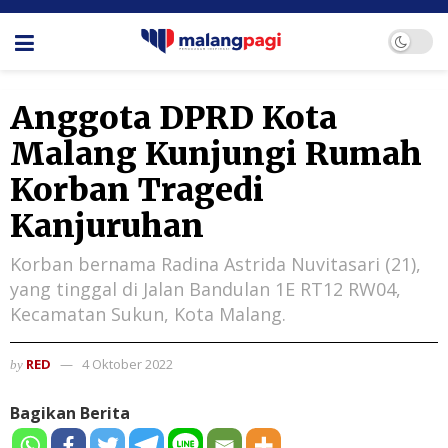
Anggota DPRD Kota
Malang Kunjungi Rumah
Korban Tragedi
Kanjuruhan
Korban bernama Radina Astrida Nuvitasari (21),
yang tinggal di Jalan Bandulan 1E RT12 RW04,
Kecamatan Sukun, Kota Malang.
RED
4 Oktober 2022
by
Bagikan Berita