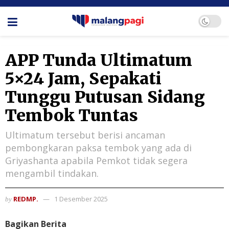
APP Tunda Ultimatum
5×24 Jam, Sepakati
Tunggu Putusan Sidang
Tembok Tuntas
Ultimatum tersebut berisi ancaman
pembongkaran paksa tembok yang ada di
Griyashanta apabila Pemkot tidak segera
mengambil tindakan.
REDMP.
1 Desember 2025
by
Bagikan Berita