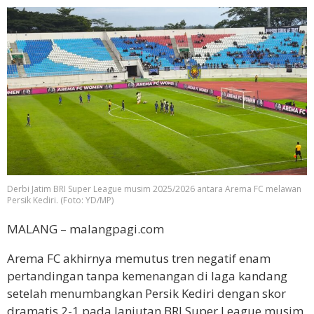
Derbi Jatim BRI Super League musim 2025/2026 antara Arema FC melawan
Persik Kediri. (Foto: YD/MP)
MALANG – malangpagi.com
Arema FC akhirnya memutus tren negatif enam
pertandingan tanpa kemenangan di laga kandang
setelah menumbangkan Persik Kediri dengan skor
dramatis 2-1 pada lanjutan BRI Super League musim