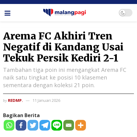
Arema FC Akhiri Tren
Negatif di Kandang Usai
Tekuk Persik Kediri 2-1
Tambahan tiga poin ini mengangkat Arema FC
naik satu tingkat ke posisi 10 klasemen
sementara dengan koleksi 21 poin.
REDMP.
11 Januari 2026
by
Bagikan Berita