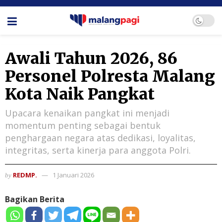
Awali Tahun 2026, 86
Personel Polresta Malang
Kota Naik Pangkat
Upacara kenaikan pangkat ini menjadi
momentum penting sebagai bentuk
penghargaan negara atas dedikasi, loyalitas,
integritas, serta kinerja para anggota Polri.
REDMP.
1 Januari 2026
by
Bagikan Berita