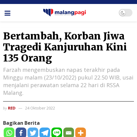
Bertambah, Korban Jiwa
Tragedi Kanjuruhan Kini
135 Orang
Farzah mengembuskan napas terakhir pada
Minggu malam (23/10/2022) pukul 22.50 WIB, usai
menjalani perawatan selama 22 hari di RSSA
Malang.
RED
24 Oktober 2022
by
Bagikan Berita