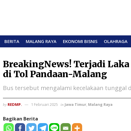
BERITA
MALANG RAYA
EKONOMI BISNIS
OLAHRAGA
BreakingNews! Terjadi Laka
di Tol Pandaan-Malang
Bus tersebut mengalami kecelakaan tunggal 
REDMP.
1 Februari 2025
Jawa Timur
,
Malang Raya
by
in
Bagikan Berita