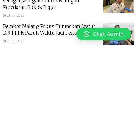
sebagai Jaringan Informasi Cegah
Peredaran Rokok Ilegal
21 Juli 2026
Pemkot Malang Fokus Tuntaskan Status
109 PPPK Paruh Waktu Jadi Penuh Waktu
Chat Admin
20 Juli 2026
DLH Kota Malang Manfaatkan Bakteri
Limbah Susu untuk Tekan Gas Metana di
TPA Supit Urang
20 Juli 2026
DLH Kota Malang Sulap Sampah Plastik
Jadi BBM Alternatif, 200 Kilogram
Hasilkan 130 Liter Petasol
18 Juli 2026
Pemkot Malang Genjot Daya Saing UMKM,
Pelatihan Desain Grafis Jadi Bekal Kuasai
Pasar Digital