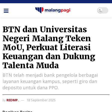
BTN dan Universitas
Negeri Malang Teken
MoU, Perkuat Literasi
Keuangan dan Dukung
Talenta Muda
BTN telah menjadi bank pengelola berbagai
layanan keuangan kampus, seperti giro dan
deposito untuk dana PPO.
REDMP.
18 September 2025
by