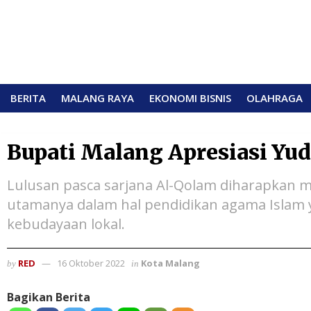
BERITA
MALANG RAYA
EKONOMI BISNIS
OLAHRAGA
Bupati Malang Apresiasi Yu
Lulusan pasca sarjana Al-Qolam diharapkan 
utamanya dalam hal pendidikan agama Islam y
kebudayaan lokal.
RED
16 Oktober 2022
Kota Malang
by
in
Bagikan Berita