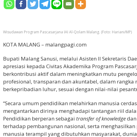
Wisudawan Program Pascasarjana IAI Al-Qolam Malang. (Foto: Hariani/MP)
KOTA MALANG – malangpagi.com
Bupati Malang Sanusi, melalui Asisten II Sekretaris
apresiasi kepada Civitas Akademika Program Pascasarja
berkontribusi aktif dalam meningkatkan mutu pengelol
profesional, transparan dan akuntabel, dalam rangk
berkepribadian luhur, sesuai dengan nilai-nilai pesan
“Secara umum pendidikan melahirkan manusia cerdas 
mengantarkan dirinya menghadapi tantangan riil dal
Pendidikan berperan sebagai
transfer of knowledge
da
terhadap pembangunan nasional, serta menghasilkan 
manusia terampil yang dibutuhkan masyarakat, dunia u