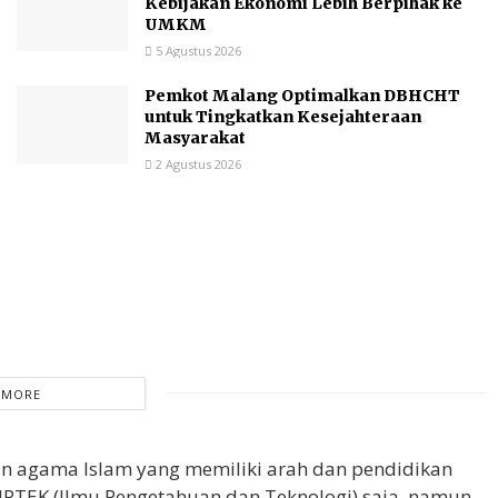
Kebijakan Ekonomi Lebih Berpihak ke
UMKM
5 Agustus 2026
Pemkot Malang Optimalkan DBHCHT
untuk Tingkatkan Kesejahteraan
Masyarakat
2 Agustus 2026
 MORE
kan agama Islam yang memiliki arah dan pendidikan
IPTEK (Ilmu Pengetahuan dan Teknologi) saja, namun