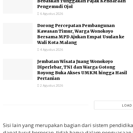
Bebaskan Tunggakan Pajak Kendaraan
Pengemudi Ojol
6 Agustus 2026
Dorong Percepatan Pembangunan
Kawasan Timur, Warga Wonokoyo
Bersama MPD Ajukan Empat Usulan ke
Wali Kota Malang
4 Agustus 2026
Jembatan Wisata Juang Wonokoyo
Diperlebar, TNI dan Warga Gotong
Royong Buka Akses UMKM hingga Hasil
Pertanian
2 Agustus 2026
LOAD
Sisi lain yang merupakan bagian dari sistem pendidi
dapat turut berperan, tidak hanya dalam penguasaan 