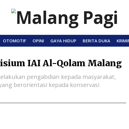
OTOMOTIF
OPINI
GAYA HIDUP
BERITA DUKA
KRIMI
disium IAI Al-Qolam Malang
melakukan pengabdian kepada masyarakat,
ang berorientasi kepada konservasi