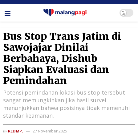
Bus Stop Trans Jatim di
Sawojajar Dinilai
Berbahaya, Dishub
Siapkan Evaluasi dan
Pemindahan
Potensi pemindahan lokasi bus stop tersebut
sangat memungkinkan jika hasil survei
menunjukkan bahwa posisinya tidak memenuhi
standar keamanan.
REDMP.
27 November 2025
by