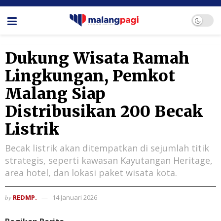
Dukung Wisata Ramah
Lingkungan, Pemkot
Malang Siap
Distribusikan 200 Becak
Listrik
Becak listrik akan ditempatkan di sejumlah titik
strategis, seperti kawasan Kayutangan Heritage,
area hotel, dan lokasi paket wisata kota.
REDMP.
14 Januari 2026
by