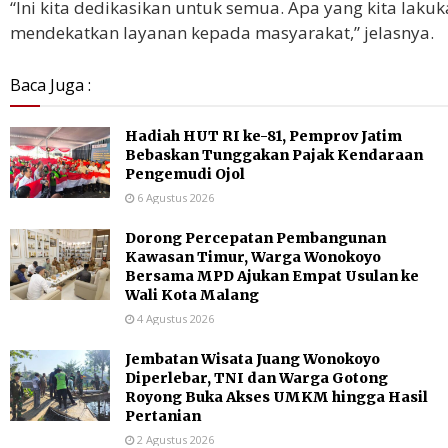
“Ini kita dedikasikan untuk semua. Apa yang kita laku
mendekatkan layanan kepada masyarakat,” jelasnya.
Baca Juga :
Hadiah HUT RI ke-81, Pemprov Jatim
Bebaskan Tunggakan Pajak Kendaraan
Pengemudi Ojol
6 Agustus 2026
Dorong Percepatan Pembangunan
Kawasan Timur, Warga Wonokoyo
Bersama MPD Ajukan Empat Usulan ke
Wali Kota Malang
4 Agustus 2026
Jembatan Wisata Juang Wonokoyo
Diperlebar, TNI dan Warga Gotong
Royong Buka Akses UMKM hingga Hasil
Pertanian
2 Agustus 2026