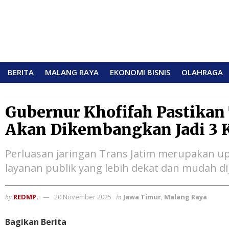
BERITA
MALANG RAYA
EKONOMI BISNIS
OLAHRAGA
Gubernur Khofifah Pastikan
Akan Dikembangkan Jadi 3 K
Perluasan jaringan Trans Jatim merupakan 
layanan publik yang lebih dekat dan mudah d
REDMP.
20 November 2025
Jawa Timur
,
Malang Raya
by
in
Bagikan Berita