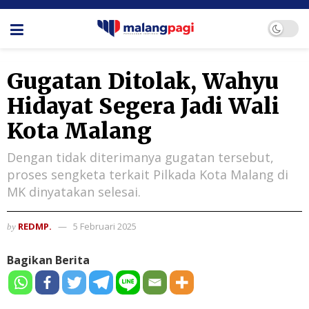
Gugatan Ditolak, Wahyu
Hidayat Segera Jadi Wali
Kota Malang
Dengan tidak diterimanya gugatan tersebut,
proses sengketa terkait Pilkada Kota Malang di
MK dinyatakan selesai.
REDMP.
5 Februari 2025
by
Bagikan Berita