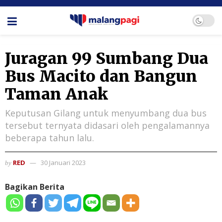
Juragan 99 Sumbang Dua
Bus Macito dan Bangun
Taman Anak
Keputusan Gilang untuk menyumbang dua bus
tersebut ternyata didasari oleh pengalamannya
beberapa tahun lalu.
RED
30 Januari 2023
by
Bagikan Berita