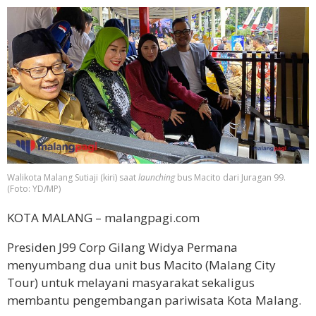
Walikota Malang Sutiaji (kiri) saat
launching
bus Macito dari Juragan 99.
(Foto: YD/MP)
KOTA MALANG – malangpagi.com
Presiden J99 Corp Gilang Widya Permana
menyumbang dua unit bus Macito (Malang City
Tour) untuk melayani masyarakat sekaligus
membantu pengembangan pariwisata Kota Malang.