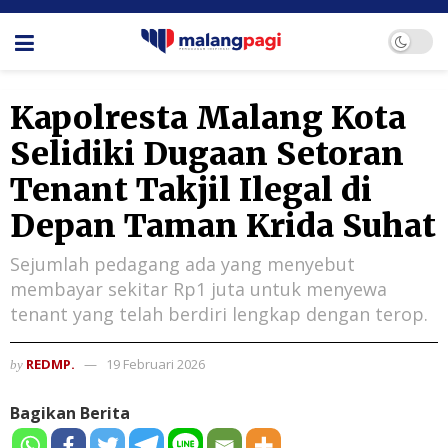
Kapolresta Malang Kota
Selidiki Dugaan Setoran
Tenant Takjil Ilegal di
Depan Taman Krida Suhat
Sejumlah pedagang ada yang menyebut
membayar sekitar Rp1 juta untuk menyewa
tenant yang telah berdiri lengkap dengan terop.
REDMP.
19 Februari 2026
by
Bagikan Berita