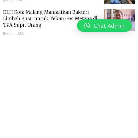
20 Juli 2026
DLH Kota Malang Manfaatkan Bakteri
Limbah Susu untuk Tekan Gas Metana di
Chat Admin
TPA Supit Urang
20 Juli 2026
DLH Kota Malang Sulap Sampah Plastik
Jadi BBM Alternatif, 200 Kilogram
Hasilkan 130 Liter Petasol
18 Juli 2026
Pemkot Malang Genjot Daya Saing UMKM,
Pelatihan Desain Grafis Jadi Bekal Kuasai
Pasar Digital
15 Juli 2026
Abu Bakar Pastikan Realisasi Pokir di 11
Kelurahan Kecamatan Sukun Hampir
Tuntas
8 Juli 2026