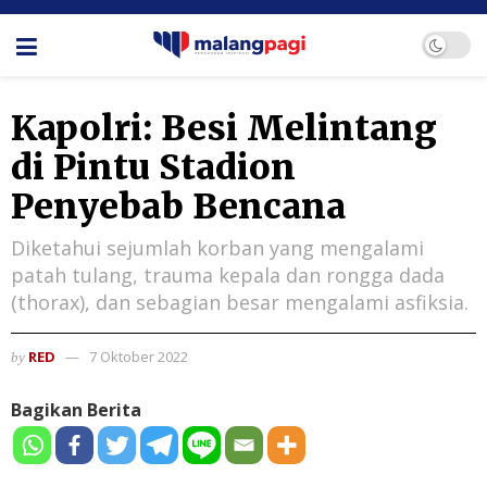
Kapolri: Besi Melintang
di Pintu Stadion
Penyebab Bencana
Diketahui sejumlah korban yang mengalami
patah tulang, trauma kepala dan rongga dada
(thorax), dan sebagian besar mengalami asfiksia.
RED
7 Oktober 2022
by
Bagikan Berita