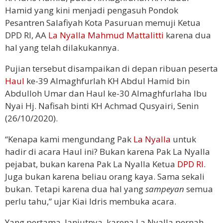
Hamid yang kini menjadi pengasuh Pondok
Pesantren Salafiyah Kota Pasuruan memuji Ketua
DPD RI, AA
La Nyalla Mahmud Mattalitti
karena dua
hal yang telah dilakukannya.
Pujian tersebut disampaikan di depan ribuan peserta
Haul
ke-39 Almaghfurlah KH Abdul Hamid bin
Abdulloh Umar dan Haul ke-30 Almaghfurlaha Ibu
Nyai Hj. Nafisah binti KH Achmad Qusyairi, Senin
(26/10/2020).
“Kenapa kami mengundang Pak
La Nyalla
untuk
hadir di acara Haul ini? Bukan karena Pak La Nyalla
pejabat, bukan karena Pak La Nyalla Ketua
DPD RI
.
Juga bukan karena beliau orang kaya. Sama sekali
bukan. Tetapi karena dua hal yang
sampeyan
semua
perlu tahu,” ujar Kiai Idris membuka acara.
Yang pertama, lanjutnya, karena La Nyalla pernah