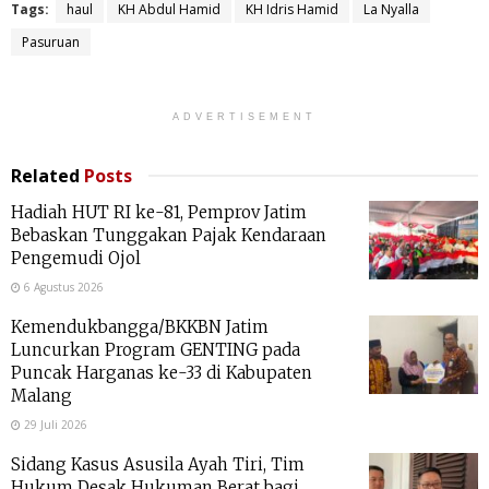
Tags:
haul
KH Abdul Hamid
KH Idris Hamid
La Nyalla
Pasuruan
ADVERTISEMENT
Related
Posts
Hadiah HUT RI ke-81, Pemprov Jatim
Bebaskan Tunggakan Pajak Kendaraan
Pengemudi Ojol
6 Agustus 2026
Kemendukbangga/BKKBN Jatim
Luncurkan Program GENTING pada
Puncak Harganas ke-33 di Kabupaten
Malang
29 Juli 2026
Sidang Kasus Asusila Ayah Tiri, Tim
Hukum Desak Hukuman Berat bagi