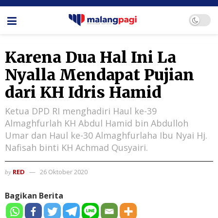
Karena Dua Hal Ini La
Nyalla Mendapat Pujian
dari KH Idris Hamid
Ketua DPD RI menghadiri Haul ke-39
Almaghfurlah KH Abdul Hamid bin Abdulloh
Umar dan Haul ke-30 Almaghfurlaha Ibu Nyai Hj.
Nafisah binti KH Achmad Qusyairi.
RED
26 Oktober 2020
by
Bagikan Berita