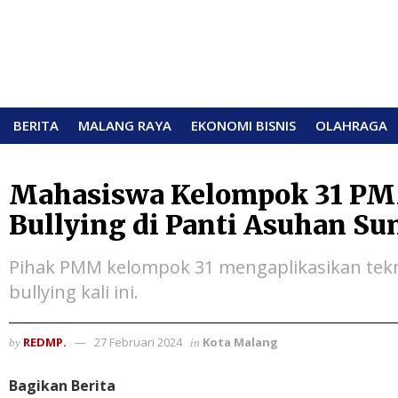
BERITA
MALANG RAYA
EKONOMI BISNIS
OLAHRAGA
Mahasiswa Kelompok 31 P
Bullying di Panti Asuhan S
Pihak PMM kelompok 31 mengaplikasikan tekn
bullying kali ini.
REDMP.
27 Februari 2024
Kota Malang
by
in
Bagikan Berita