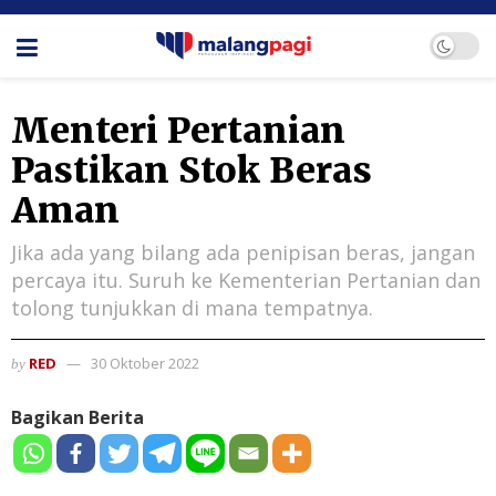
Menteri Pertanian
Pastikan Stok Beras
Aman
Jika ada yang bilang ada penipisan beras, jangan
percaya itu. Suruh ke Kementerian Pertanian dan
tolong tunjukkan di mana tempatnya.
RED
30 Oktober 2022
by
Bagikan Berita