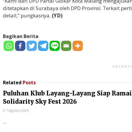
“Kami dari DPD Partai Golkar Kota Malang mengajuk
ditetapkan di Surabaya oleh DPD Provinsi. Terkait p
detail,” pungkasnya.
(YD)
Bagikan Berita
ADVERT
Related
Posts
Puluhan Klub Layang-Layang Siap Rama
Solidarity Sky Fest 2026
7 Agustus 2026
...