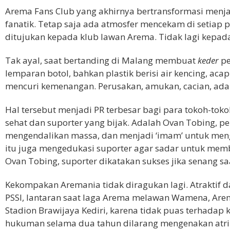
Arema Fans Club yang akhirnya bertransformasi menja
fanatik. Tetap saja ada atmosfer mencekam di setiap
ditujukan kepada klub lawan Arema. Tidak lagi kepa
Tak ayal, saat bertanding di Malang membuat
keder
pe
lemparan botol, bahkan plastik berisi air kencing, ac
mencuri kemenangan. Perusakan, amukan, cacian, adal
Hal tersebut menjadi PR terbesar bagi para tokoh-to
sehat dan suporter yang bijak. Adalah Ovan Tobing, pe
mengendalikan massa, dan menjadi ‘imam’ untuk mengaj
itu juga mengedukasi suporter agar sadar untuk mem
Ovan Tobing, suporter dikatakan sukses jika senang s
Kekompakan Aremania tidak diragukan lagi. Atraktif d
PSSI, lantaran saat laga Arema melawan Wamena, Are
Stadion Brawijaya Kediri, karena tidak puas terhadap
hukuman selama dua tahun dilarang mengenakan atr