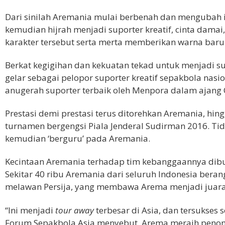
Dari sinilah Aremania mulai berbenah dan mengubah im
kemudian hijrah menjadi suporter kreatif, cinta damai, 
karakter tersebut serta merta memberikan warna baru
Berkat kegigihan dan kekuatan tekad untuk menjadi su
gelar sebagai pelopor suporter kreatif sepakbola nas
anugerah suporter terbaik oleh Menpora dalam ajang 
Prestasi demi prestasi terus ditorehkan Aremania, hin
turnamen bergengsi Piala Jenderal Sudirman 2016. Tid
kemudian ‘berguru’ pada Aremania.
Kecintaan Aremania terhadap tim kebanggaannya dibu
Sekitar 40 ribu Aremania dari seluruh Indonesia bera
melawan Persija, yang membawa Arema menjadi juara 
“Ini menjadi
tour away
terbesar di Asia, dan tersukses
Forum Sepakbola Asia menyebut, Arema meraih penont