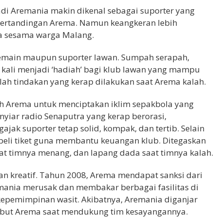
di Aremania makin dikenal sebagai suporter yang
 pertandingan Arema. Namun keangkeran lebih
da sesama warga Malang.
main maupun suporter lawan. Sumpah serapah,
ap kali menjadi ‘hadiah’ bagi klub lawan yang mampu
ah tindakan yang kerap dilakukan saat Arema kalah.
koh Arema untuk menciptakan iklim sepakbola yang
nyiar radio Senaputra yang kerap berorasi,
ak suporter tetap solid, kompak, dan tertib. Selain
beli tiket guna membantu keuangan klub. Ditegaskan
aat timnya menang, dan lapang dada saat timnya kalah.
an kreatif. Tahun 2008, Arema mendapat sanksi dari
mania merusak dan membakar berbagai fasilitas di
 kepemimpinan wasit. Akibatnya, Aremania diganjar
ibut Arema saat mendukung tim kesayangannya.