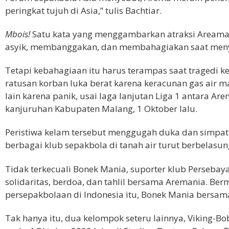
peringkat tujuh di Asia,” tulis Bachtiar.
Mbois!
Satu kata yang menggambarkan atraksi Areaman
asyik, membanggakan, dan membahagiakan saat menya
Tetapi kebahagiaan itu harus terampas saat tragedi k
ratusan korban luka berat karena keracunan gas air mat
lain karena panik, usai laga lanjutan Liga 1 antara A
kanjuruhan Kabupaten Malang, 1 Oktober lalu.
Peristiwa kelam tersebut menggugah duka dan simpati 
berbagai klub sepakbola di tanah air turut berbelas
Tidak terkecuali Bonek Mania, suporter klub Persebay
solidaritas, berdoa, dan tahlil bersama Aremania. Ber
persepakbolaan di Indonesia itu, Bonek Mania bersam
Tak hanya itu, dua kelompok seteru lainnya, Viking-B