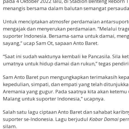
pada 4 Oktober 2022 lalu, di Stadion Benteng Reborn 
menangis bersama dalam balutan semangat persauda
Untuk menciptakan atmosfer perdamaian antarsuporter
mengajak dan menyerukan perdamaian. “Melalui traged
suporter Indonesia. Bersama-sama untuk damai, mengu
sayang,” ucap Sam Ot, sapaan Anto Baret.
“Saat ini sudah waktunya kembali ke Pancasila. Sila k
umatnya untuk hidup damai dan rukun,” tegas pendiri
Sam Anto Baret pun mengungkapkan terimakasih kepad
kepedulian, simpati, dan empati yang telah ditunjukka
Aremania yang gugur. Pada saatnya kita akan ketemu 
Malang untuk suporter Indonesia,” ucapnya.
Salah satu lagu ciptaan Anto Baret dan sahabat karibn
suporter se-Indonesia. Lagu berjudul
Kabar Damai
pern
silam.