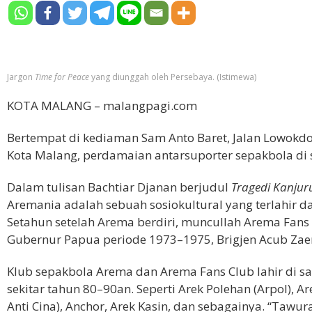
Jargon
Time for Peace
yang diunggah oleh Persebaya. (Istimewa)
KOTA MALANG – malangpagi.com
Bertempat di kediaman Sam Anto Baret, Jalan Lowokdo
Kota Malang, perdamaian antarsuporter sepakbola di s
Dalam tulisan Bachtiar Djanan berjudul
Tragedi Kanjur
Aremania adalah sebuah sosiokultural yang terlahir d
Setahun setelah Arema berdiri, muncullah Arema Fans
Gubernur Papua periode 1973–1975, Brigjen Acub Zae
Klub sepakbola Arema dan Arema Fans Club lahir di 
sekitar tahun 80–90an. Seperti Arek Polehan (Arpol), 
Anti Cina), Anchor, Arek Kasin, dan sebagainya. “Taw