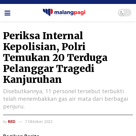
Periksa Internal
Kepolisian, Polri
Temukan 20 Terduga
Pelanggar Tragedi
Kanjuruhan
Disebutkannya, 11 personel tersebut terbukti
telah menembakkan gas air mata dari berbagai
penjuru.
RED
7 Oktober 2022
by