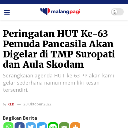
Peringatan HUT Ke-63
Pemuda Pancasila Akan
Digelar di TMP Suropati
dan Aula Skodam
Serangkaian agenda HUT ke-63 PP akan kami
gelar sederhana namun memiliki kesan
tersendiri.
RED
20 Oktober 2022
by
Bagikan Berita