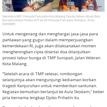
Sekretaris MPC Pemuda Pancasila Kota Malang Yiyesta Ndaru Abadi (kiri)
bersama Ketua Panitia HUT ke-63 Pemuda Pancasila, Richdjoe. (Foto:
DK99/MP)
Untuk mengenang dan menghargai jasa-jasa para
pahlawan yang gugur dalam memperjuangkan
kemerdekaan RI, juga akan dilaksanakan momen
mengheningkan cipta disertai doa dilanjutkan
prosesi tabur bunga di TMP Suropati, Jalan Veteran
Kota Malang.
“Setelah acara di TMP selesai, rombongan
selanjutnya akan mengunjungi kediaman korban
tragedi Kanjuruhan untuk memberikan santunan.
Kegiatan kemudian berlanjut ke Aula Skodam,” beber
pria bernama lengkap Djoko Prihatin itu.