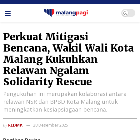
Perkuat Mitigasi
Bencana, Wakil Wali Kota
Malang Kukuhkan
Relawan Ngalam
Solidarity Rescue
Pengukuhan ini merupakan kolaborasi antara
relawan NSR dan BPBD Kota Malang untuk
meningkatkan kesiapsiagaan bencana.
REDMP.
28 Desember 2025
by