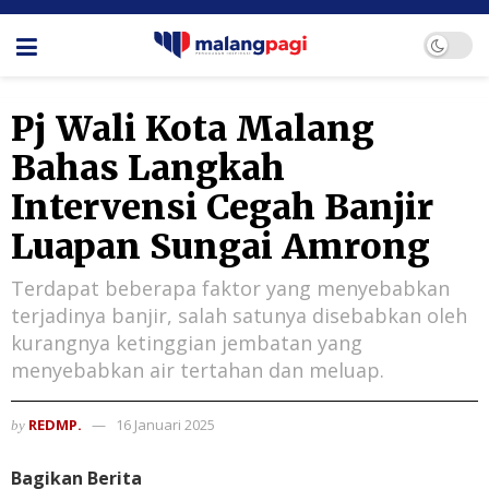
Pj Wali Kota Malang
Bahas Langkah
Intervensi Cegah Banjir
Luapan Sungai Amrong
Terdapat beberapa faktor yang menyebabkan
terjadinya banjir, salah satunya disebabkan oleh
kurangnya ketinggian jembatan yang
menyebabkan air tertahan dan meluap.
REDMP.
16 Januari 2025
by
Bagikan Berita