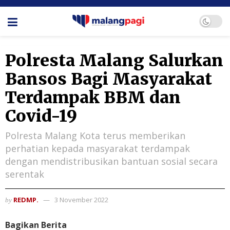
Polresta Malang Salurkan
Bansos Bagi Masyarakat
Terdampak BBM dan
Covid-19
Polresta Malang Kota terus memberikan
perhatian kepada masyarakat terdampak
dengan mendistribusikan bantuan sosial secara
serentak
REDMP.
3 November 2022
by
Bagikan Berita