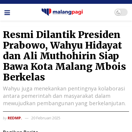
Resmi Dilantik Presiden
Prabowo, Wahyu Hidayat
dan Ali Muthohirin Siap
Bawa Kota Malang Mbois
Berkelas
Wahyu juga menekankan pentingnya kolaborasi
antara pemerintah dan masyarakat dalam
mewujudkan pembangunan yang berkelanjutan.
REDMP.
20 Februari 2025
by