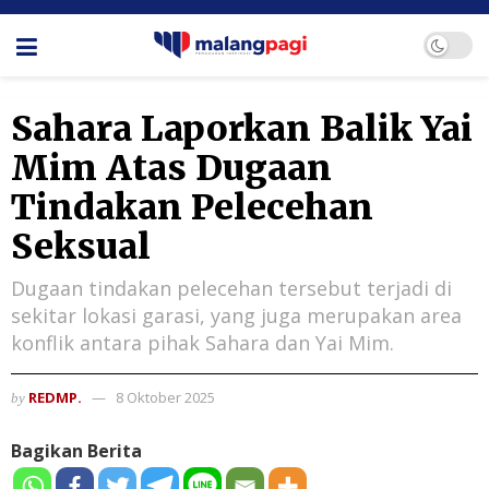
Sahara Laporkan Balik Yai
Mim Atas Dugaan
Tindakan Pelecehan
Seksual
Dugaan tindakan pelecehan tersebut terjadi di
sekitar lokasi garasi, yang juga merupakan area
konflik antara pihak Sahara dan Yai Mim.
REDMP.
8 Oktober 2025
by
Bagikan Berita