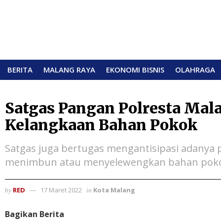
BERITA
MALANG RAYA
EKONOMI BISNIS
OLAHRAGA
Satgas Pangan Polresta Mala
Kelangkaan Bahan Pokok
Satgas juga bertugas mengantisipasi adany
menimbun atau menyelewengkan bahan poko
RED
17 Maret 2022
Kota Malang
by
in
Bagikan Berita