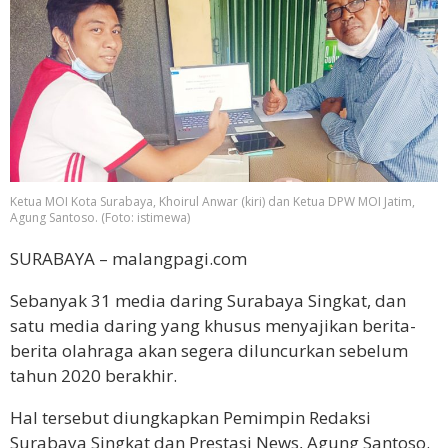
Ketua MOI Kota Surabaya, Khoirul Anwar (kiri) dan Ketua DPW MOI Jatim,
Agung Santoso. (Foto: istimewa)
SURABAYA – malangpagi.com
Sebanyak 31 media daring Surabaya Singkat, dan
satu media daring yang khusus menyajikan berita-
berita olahraga akan segera diluncurkan sebelum
tahun 2020 berakhir.
Hal tersebut diungkapkan Pemimpin Redaksi
Surabaya Singkat dan Prestasi News, Agung Santoso.