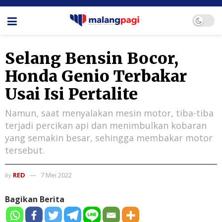
Selang Bensin Bocor,
Honda Genio Terbakar
Usai Isi Pertalite
Namun, saat menyalakan mesin motor, tiba-tiba
terjadi percikan api dan menimbulkan kobaran
yang semakin besar, sehingga membakar motor
tersebut.
RED
7 Mei 2022
by
Bagikan Berita