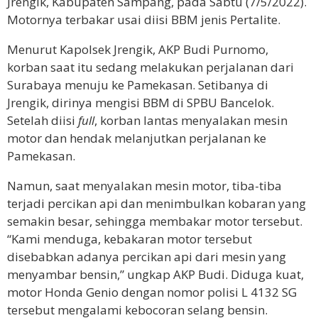
Jrengik, Kabupaten Sampang, pada Sabtu (7/5/2022).
Motornya terbakar usai diisi BBM jenis Pertalite.
Menurut Kapolsek Jrengik, AKP Budi Purnomo,
korban saat itu sedang melakukan perjalanan dari
Surabaya menuju ke Pamekasan. Setibanya di
Jrengik, dirinya mengisi BBM di SPBU Bancelok.
Setelah diisi
full
, korban lantas menyalakan mesin
motor dan hendak melanjutkan perjalanan ke
Pamekasan.
Namun, saat menyalakan mesin motor, tiba-tiba
terjadi percikan api dan menimbulkan kobaran yang
semakin besar, sehingga membakar motor tersebut.
“Kami menduga, kebakaran motor tersebut
disebabkan adanya percikan api dari mesin yang
menyambar bensin,” ungkap AKP Budi. Diduga kuat,
motor Honda Genio dengan nomor polisi L 4132 SG
tersebut mengalami kebocoran selang bensin.