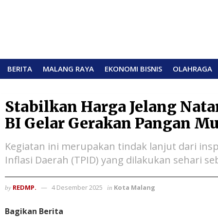
BERITA
MALANG RAYA
EKONOMI BISNIS
OLAHRAGA
Stabilkan Harga Jelang Nat
BI Gelar Gerakan Pangan M
Kegiatan ini merupakan tindak lanjut dari in
Inflasi Daerah (TPID) yang dilakukan sehari s
REDMP.
4 Desember 2025
Kota Malang
by
in
Bagikan Berita