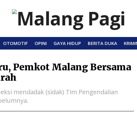
OTOMOTIF
OPINI
GAYA HIDUP
BERITA DUKA
KRIMI
aru, Pemkot Malang Bersama
urah
speksi mendadak (sidak) Tim Pengendalian
ebelumnya.