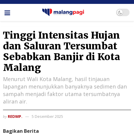
Tinggi Intensitas Hujan
dan Saluran Tersumbat
Sebabkan Banjir di Kota
Malang
Menurut Wali Kota Malang, hasil tinjauan
lapangan menunjukkan banyaknya sedimen dan
sampah menjadi faktor utama tersumbatnya
aliran air.
REDMP.
5 Desember 2025
by
Bagikan Berita