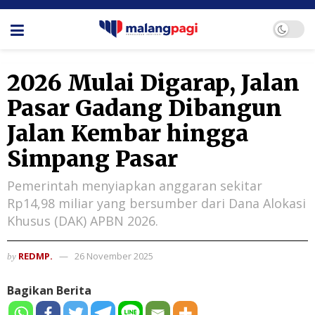
2026 Mulai Digarap, Jalan
Pasar Gadang Dibangun
Jalan Kembar hingga
Simpang Pasar
Pemerintah menyiapkan anggaran sekitar
Rp14,98 miliar yang bersumber dari Dana Alokasi
Khusus (DAK) APBN 2026.
REDMP.
26 November 2025
by
Bagikan Berita