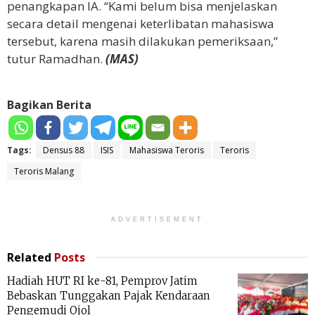
penangkapan IA. “Kami belum bisa menjelaskan
secara detail mengenai keterlibatan mahasiswa
tersebut, karena masih dilakukan pemeriksaan,”
tutur Ramadhan.
(MAS)
Bagikan Berita
Tags:
Densus 88
ISIS
Mahasiswa Teroris
Teroris
Teroris Malang
ADVERTISEMENT
Related
Posts
Hadiah HUT RI ke-81, Pemprov Jatim
Bebaskan Tunggakan Pajak Kendaraan
Pengemudi Ojol