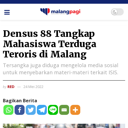
Densus 88 Tangkap
Mahasiswa Terduga
Teroris di Malang
Tersangka juga diduga mengelola media sosial
untuk menyebarkan materi-materi terkait ISIS.
RED
24 Mei 2022
by
Bagikan Berita