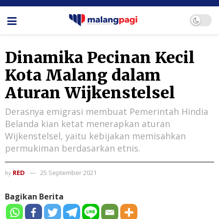
Dinamika Pecinan Kecil
Kota Malang dalam
Aturan Wijkenstelsel
Derasnya emigrasi membuat Pemerintah Hindia
Belanda kian ketat menerapkan aturan
Wijkenstelsel, yaitu kebijakan memisahkan
permukiman berdasarkan etnis.
RED
25 September 2021
by
Bagikan Berita