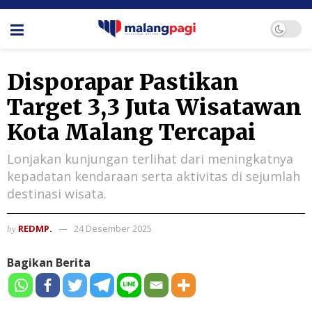
Disporapar Pastikan
Target 3,3 Juta Wisatawan
Kota Malang Tercapai
Lonjakan kunjungan terlihat dari meningkatnya
kepadatan kendaraan serta aktivitas di sejumlah
destinasi wisata.
REDMP.
24 Desember 2025
by
Bagikan Berita