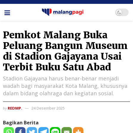
Pemkot Malang Buka
Peluang Bangun Museum
di Stadion Gajayana Usai
Terbit Buku Satu Abad
Stadion Gajayana harus benar-benar menjadi
wadah bagi masyarakat Kota Malang, khususnya
dalam bidang olahraga dan kegiatan sosial.
REDMP.
24 Desember 2025
by
Bagikan Berita