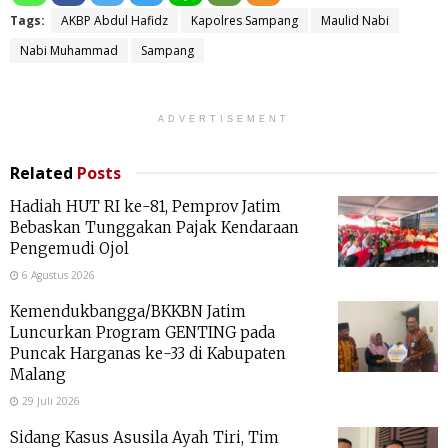
Tags:
AKBP Abdul Hafidz
Kapolres Sampang
Maulid Nabi
Nabi Muhammad
Sampang
ADVERTISEMENT
Related
Posts
Hadiah HUT RI ke-81, Pemprov Jatim
Bebaskan Tunggakan Pajak Kendaraan
Pengemudi Ojol
6 Agustus 2026
Kemendukbangga/BKKBN Jatim
Luncurkan Program GENTING pada
Puncak Harganas ke-33 di Kabupaten
Malang
29 Juli 2026
Sidang Kasus Asusila Ayah Tiri, Tim