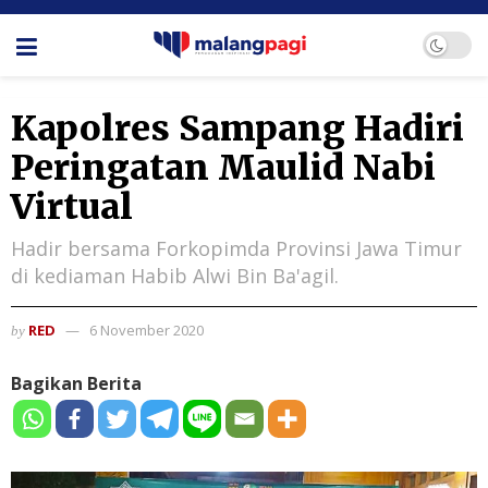
Kapolres Sampang Hadiri
Peringatan Maulid Nabi
Virtual
Hadir bersama Forkopimda Provinsi Jawa Timur
di kediaman Habib Alwi Bin Ba'agil.
RED
6 November 2020
by
Bagikan Berita