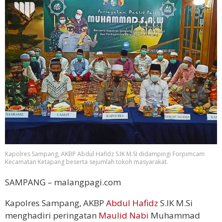
Kapolres Sampang, AKBP Abdul Hafidz S.IK M.SI didampingi Forpimcam
Kecamatan Ketapang beserta sejumlah tokoh masyarakat.
SAMPANG – malangpagi.com
Kapolres Sampang, AKBP
Abdul Hafidz
S.IK M.Si
menghadiri peringatan
Maulid Nabi
Muhammad