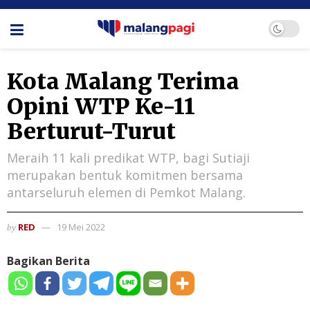
Kota Malang Terima
Opini WTP Ke-11
Berturut-Turut
Meraih 11 kali predikat WTP, bagi Sutiaji
merupakan bentuk komitmen bersama
antarseluruh elemen di Pemkot Malang.
RED
19 Mei 2022
by
Bagikan Berita