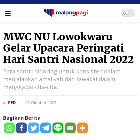
MWC NU Lowokwaru
Gelar Upacara Peringati
Hari Santri Nasional 2022
Para santri didoring untuk konsisten dalam
menjalankan amaliyah dan tawakal dalam
menggapai cita-cita.
RED
22 Oktober 2022
by
Bagikan Berita