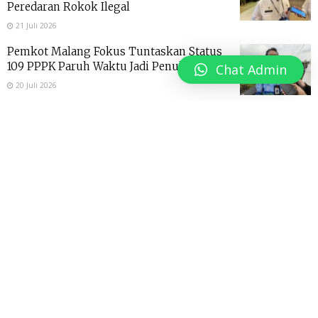
Peredaran Rokok Ilegal
21 Juli 2026
Pemkot Malang Fokus Tuntaskan Status
109 PPPK Paruh Waktu Jadi Penuh Waktu
Chat Admin
20 Juli 2026
DLH Kota Malang Manfaatkan Bakteri
Limbah Susu untuk Tekan Gas Metana di
TPA Supit Urang
20 Juli 2026
DLH Kota Malang Sulap Sampah Plastik
Jadi BBM Alternatif, 200 Kilogram
Hasilkan 130 Liter Petasol
18 Juli 2026
Pemkot Malang Genjot Daya Saing UMKM,
Pelatihan Desain Grafis Jadi Bekal Kuasai
Pasar Digital
15 Juli 2026