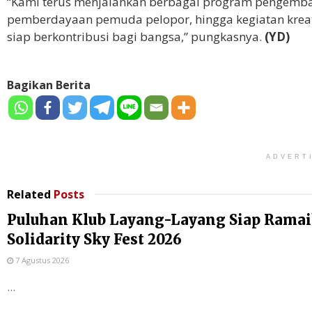
“Kami terus menjalankan berbagai program pengembang
pemberdayaan pemuda pelopor, hingga kegiatan kreat
siap berkontribusi bagi bangsa,” pungkasnya.
(YD)
Bagikan Berita
ADVERT
Related
Posts
Puluhan Klub Layang-Layang Siap Rama
Solidarity Sky Fest 2026
7 Agustus 2026
...