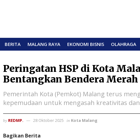
BERITA
MALANG RAYA
EKONOMI BISNIS
OLAHRAGA
Peringatan HSP di Kota Mal
Bentangkan Bendera Merah 
Pemerintah Kota (Pemkot) Malang terus men
kepemudaan untuk mengasah kreativitas dan 
REDMP.
28 Oktober 2025
Kota Malang
by
in
Bagikan Berita