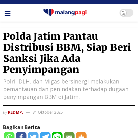
Polda Jatim Pantau
Distribusi BBM, Siap Beri
Sanksi Jika Ada
Penyimpangan
Polri, DLH, dan Migas bersinergi melakukan
pemantauan dan penindakan terhadap dugaan
penyimpangan BBM di Jatim.
REDMP.
31 Oktober 2025
by
Bagikan Berita