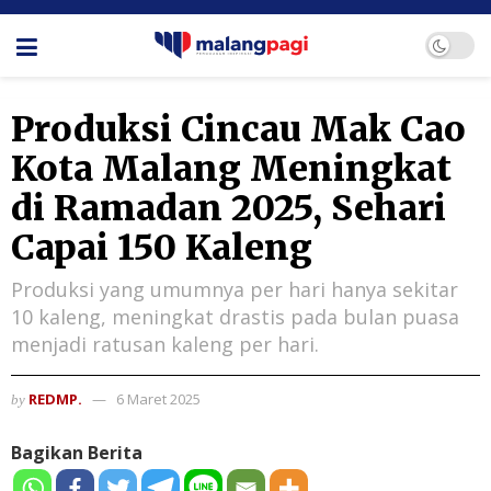
Produksi Cincau Mak Cao
Kota Malang Meningkat
di Ramadan 2025, Sehari
Capai 150 Kaleng
Produksi yang umumnya per hari hanya sekitar
10 kaleng, meningkat drastis pada bulan puasa
menjadi ratusan kaleng per hari.
REDMP.
6 Maret 2025
by
Bagikan Berita