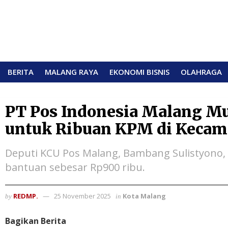
BERITA
MALANG RAYA
EKONOMI BISNIS
OLAHRAGA
PT Pos Indonesia Malang Mu
untuk Ribuan KPM di Kecam
Deputi KCU Pos Malang, Bambang Sulistyono
bantuan sebesar Rp900 ribu.
REDMP.
25 November 2025
Kota Malang
by
in
Bagikan Berita