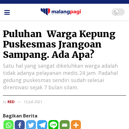
Puluhan Warga Kepung
Puskesmas Jrangoan
Sampang. Ada Apa?
Satu hal yang sangat dikeluhkan warga adalah
tidak adanya pelayanan medis 24 jam. Padahal
gedung puskesmas sendiri sudah selesai
direnovasi sejak 7 bulan silam.
RED
12 Juli 2021
by
Bagikan Berita