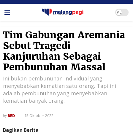
Tim Gabungan Aremania
Sebut Tragedi
Kanjuruhan Sebagai
Pembunuhan Massal
Ini bukan pembunuhan individual yang
menyebabkan kematian satu orang. Tapi ini
adalah pembunuhan yang menyebabkan
kematian banyak orang.
RED
15 Oktober 2022
by
Bagikan Berita