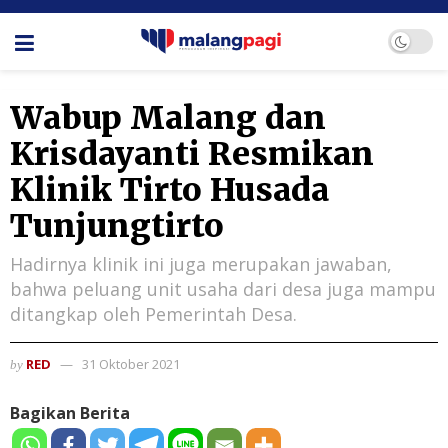
Wabup Malang dan
Krisdayanti Resmikan
Klinik Tirto Husada
Tunjungtirto
Hadirnya klinik ini juga merupakan jawaban,
bahwa peluang unit usaha dari desa juga mampu
ditangkap oleh Pemerintah Desa.
RED
31 Oktober 2021
by
Bagikan Berita