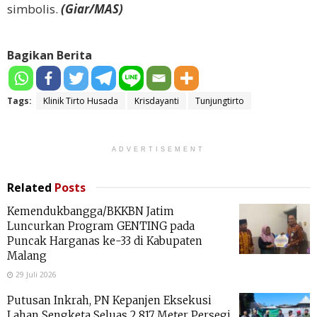
simbolis.
(Giar/MAS)
Bagikan Berita
Tags:
Klinik Tirto Husada
Krisdayanti
Tunjungtirto
ADVERTISEMENT
Related
Posts
Kemendukbangga/BKKBN Jatim
Luncurkan Program GENTING pada
Puncak Harganas ke-33 di Kabupaten
Malang
29 Juli 2026
Putusan Inkrah, PN Kepanjen Eksekusi
Lahan Sengketa Seluas 2.817 Meter Persegi