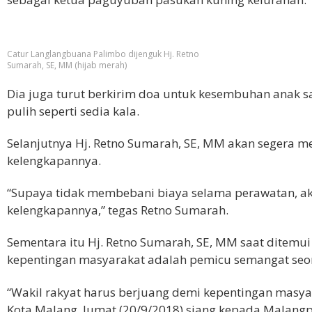
Catur Langlangbuana Palimbo dijenguk Hj. Retno
Sumarah, SE, MM (hijab merah)
Dia juga turut berkirim doa untuk kesembuhan anak 
pulih seperti sedia kala.
Selanjutnya Hj. Retno Sumarah, SE, MM akan segera 
kelengkapannya.
“Supaya tidak membebani biaya selama perawatan, ak
kelengkapannya,” tegas Retno Sumarah.
Sementara itu Hj. Retno Sumarah, SE, MM saat ditemu
kepentingan masyarakat adalah pemicu semangat seor
“Wakil rakyat harus berjuang demi kepentingan masya
Kota Malang, Jumat (20/9/2018) siang kepada Malangp