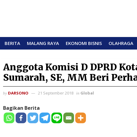
BERITA
MALANG RAYA
EKONOMI BISNIS
OLAHRAGA
Anggota Komisi D DPRD Kota
Sumarah, SE, MM Beri Perha
DARSONO
21 September 2018
Global
by
in
Bagikan Berita