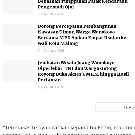
Bebaskan Tunggakan Pajak Kendaraan
Pengemudi Ojol
6 Agustus 2026
Dorong Percepatan Pembangunan
Kawasan Timur, Warga Wonokoyo
Bersama MPD Ajukan Empat Usulan ke
Wali Kota Malang
4 Agustus 2026
Jembatan Wisata Juang Wonokoyo
Diperlebar, TNI dan Warga Gotong
Royong Buka Akses UMKM hingga Hasil
Pertanian
2 Agustus 2026
LOAD
“Terimakasih saya ucapkan kepada bu Retno, mau men
sebagai ketua paguyuban pasukan kuning kelurahan.