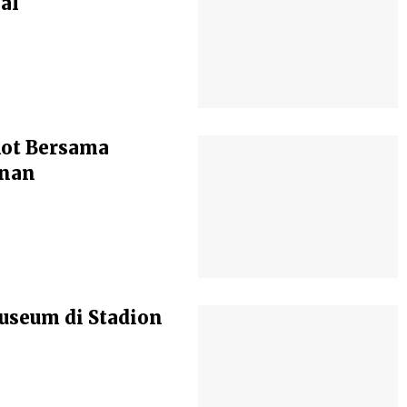
al
kot Bersama
anan
seum di Stadion